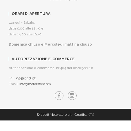
ORARI DI APERTURA
Lunedì - Sabato:
dalle 9.00 alle 12.30 e
dalle 15.00 alle 19.30
Domenica chiuso e Mercoledì mattina chiuso
AUTORIZZAZIONE E-COMMERCE
Autorizzazione e-commerce: nr 404 del 06/05/2016
Tel.:
0549 905898
Email:
info@motorstore.sm
© 2026 Motorstore srl - Credits:
KTS