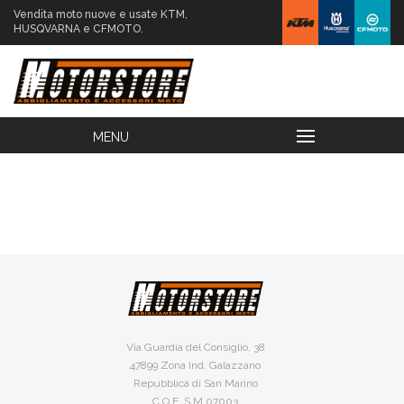
Vendita moto nuove e usate KTM,
HUSQVARNA e CFMOTO.
Via Guardia del Consiglio, 38
47899 Zona Ind. Galazzano
Repubblica di San Marino
C.O.E. S.M.07003