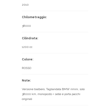
2010
Chilometraggio:
38000
Cilindrata:
1200 cc
Colore:
ROSSO
Note:
Versione bialbero, Tagliandata BMW rimini, solo
38000 km, monoposto + selle e porta pacchi
originali