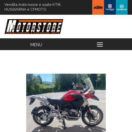
Vendita moto nuove e usate KTM,
HUSQVARNA e CFMOTO.