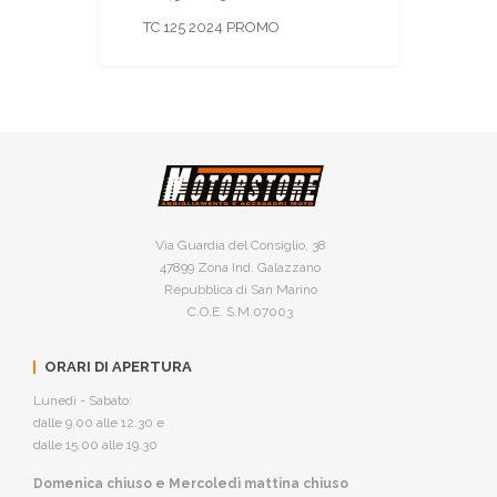
TC 125 2024 PROMO
Via Guardia del Consiglio, 38
47899 Zona Ind. Galazzano
Repubblica di San Marino
C.O.E. S.M.07003
ORARI DI APERTURA
Lunedì - Sabato:
dalle 9.00 alle 12.30 e
dalle 15.00 alle 19.30
Domenica chiuso e Mercoledì mattina chiuso